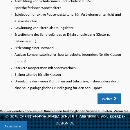
Ausbildung von Schülerinnen und Schülern zu SV-
Sporthelferinnen/Sporthelfern
Spielepool für aktive Pausengestaltung, für Vertretungsunterricht und
Klassenfahrten
Gewinnung von Eltern als Übungsleiter
Erweiterung des Schulgeländes zu Erfahrungsfeldern (Klettern,
Balancieren...)
Errichtung einer Torwand
Ausbau kompensatorischer Sportangebote, besonders für die Klassen
5 und 6
Stärkere Kooperation mit Sportvereinen
3. Sportstunde für alle Klassen
Umsetzung der neuen Richtlinien und Lehrpläne, insbesondere durch
eine neue pädagogische Grundlegung für den Schulsport.
Weiter
Wir verwenden Cookies, um Ihnen einen bestmöglichen Service zu bieten. Wenn Sie
© 2018
CHRISTIAN-ROHLFS-REALSCHULE
| WEBDESIGN VON
BOERDE-
die Website weiterhin nutzen, gehen wir von Ihrem Einverständnis aus.
DESIGN.DE
Akzeptieren