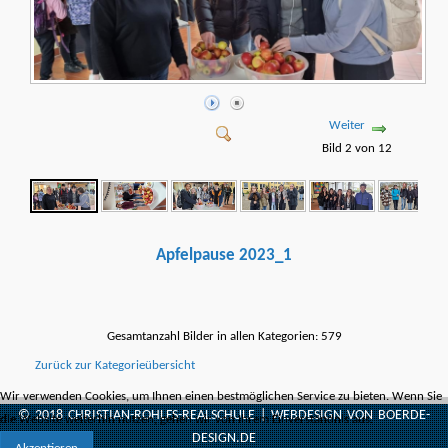
Weiter
Bild 2 von 12
Apfelpause 2023_1
Gesamtanzahl Bilder in allen Kategorien: 579
Zurück zur Kategorieübersicht
Wir verwenden Cookies, um Ihnen einen bestmöglichen Service zu bieten. Wenn Sie
© 2018
CHRISTIAN-ROHLFS-REALSCHULE
| WEBDESIGN VON
BOERDE-
die Website weiterhin nutzen, gehen wir von Ihrem Einverständnis aus.
DESIGN.DE