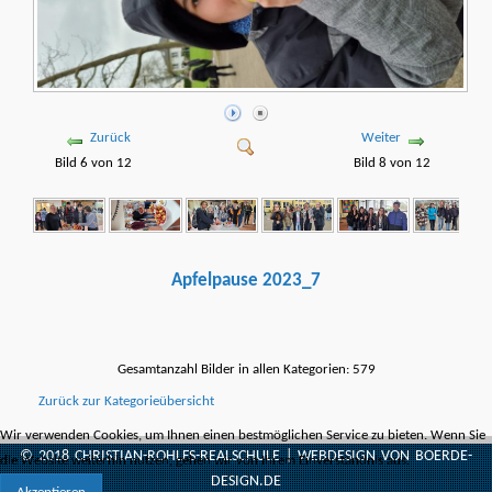
Zurück
Weiter
Bild 6 von 12
Bild 8 von 12
Apfelpause 2023_7
Gesamtanzahl Bilder in allen Kategorien: 579
Zurück zur Kategorieübersicht
Wir verwenden Cookies, um Ihnen einen bestmöglichen Service zu bieten. Wenn Sie
© 2018
CHRISTIAN-ROHLFS-REALSCHULE
| WEBDESIGN VON
BOERDE-
die Website weiterhin nutzen, gehen wir von Ihrem Einverständnis aus.
DESIGN.DE